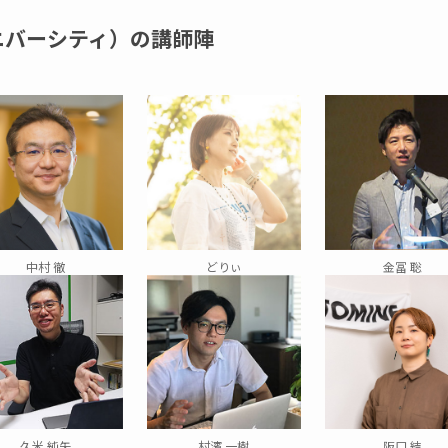
ニバーシティ）の講師陣
中村 徹
どりぃ
金冨 聡
久米 純矢
村濱 一樹
阪口 結