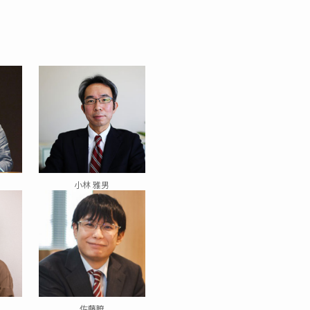
小林 雅男
佐藤瞭