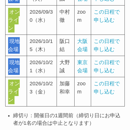
オン
2026/09/3
中村
zoo
この日程で
ライ
0（水）
徹
m
申し込む
ン
現地
2026/10/1
阪口
大阪
この日程で
会場
5（木）
結
会場
申し込む
現地
2026/10/2
大野
東京
この日程で
会場
1（水）
誠
会場
申し込む
オン
2026/10/2
加藤
zoo
この日程で
ライ
3（金）
和幸
m
申し込む
ン
締切り：開催⽇の1週間前（締切り⽇にお申込
者が1名の場合は中⽌となります）