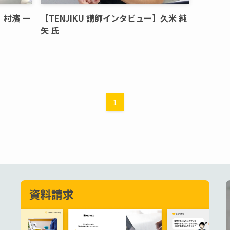
】村濱 一
【TENJIKU 講師インタビュー】久米 純
矢 氏
1